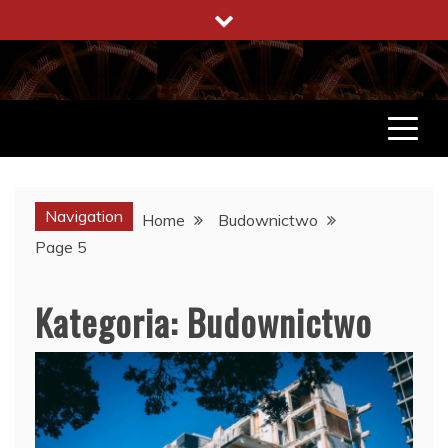
Skip
to
content
ENCYKLOPEDIA ŻYCIA
CO WARTO W ŻYCIU WIEDZIEĆ
Navigation
Home
Budownictwo
Page 5
Kategoria:
Budownictwo