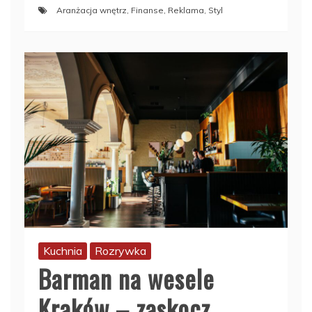
Aranżacja wnętrz
,
Finanse
,
Reklama
,
Styl
Kuchnia
Rozrywka
Barman na wesele
Kraków – zaskocz