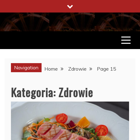
Skip
to
content
ENCYKLOPEDIA ŻYCIA
CO WARTO W ŻYCIU WIEDZIEĆ
Navigation
Home
Zdrowie
Page 15
Kategoria:
Zdrowie