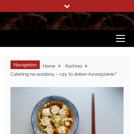
Skip
to
content
ENCYKLOPEDIA ŻYCIA
CO WARTO W ŻYCIU WIEDZIEĆ
Navigation
Home
Kuchnia
Catering na urodziny – czy to dobre rozwiązanie?