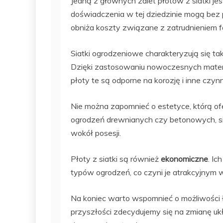
Jedną z głównych zalet płotów z siatki jes
doświadczenia w tej dziedzinie mogą bez 
obniża koszty związane z zatrudnieniem
Siatki ogrodzeniowe charakteryzują się t
Dzięki zastosowaniu nowoczesnych materi
płoty te są odporne na korozję i inne czyn
Nie można zapomnieć o estetyce, którą ofe
ogrodzeń drewnianych czy betonowych, siat
wokół posesji.
Płoty z siatki są również
ekonomiczne
. Ic
typów ogrodzeń, co czyni je atrakcyjnym 
Na koniec warto wspomnieć o możliwości ł
przyszłości zdecydujemy się na zmianę uk