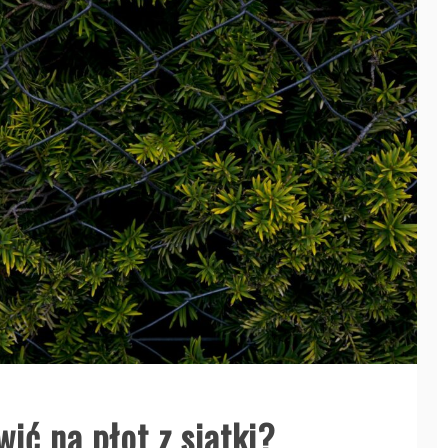
ić na płot z siatki?