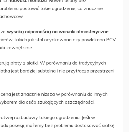
t ich
łatwość montażu
. Nawet osoby bez
problemu postawić takie ogrodzenie, co znacznie
 fachowców.
akże
wysoką odpornością na warunki atmosferyczne
.
ałów, takich jak stal ocynkowana czy powlekana PCV,
niki zewnętrzne.
rują płoty z siatki. W porównaniu do tradycyjnych
ka jest bardziej subtelna i nie przytłacza przestrzeni
h cena jest znacznie niższa w porównaniu do innych
wyborem dla osób szukających oszczędności.
atwej rozbudowy takiego ogrodzenia. Jeśli w
ładu posesji, możemy bez problemu dostosować siatkę