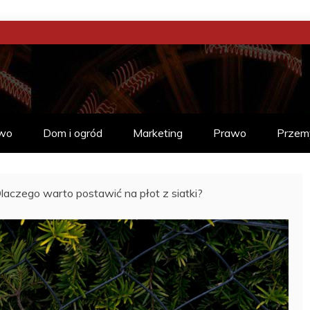
CIA
Ć
wo
Dom i ogród
Marketing
Prawo
Przem
laczego warto postawić na płot z siatki?