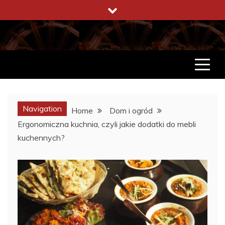
Skip
to
content
ENCYKLOPEDIA ŻYCIA
CO WARTO W ŻYCIU WIEDZIEĆ
Navigation
Home
Dom i ogród
Ergonomiczna kuchnia, czyli jakie dodatki do mebli
kuchennych?