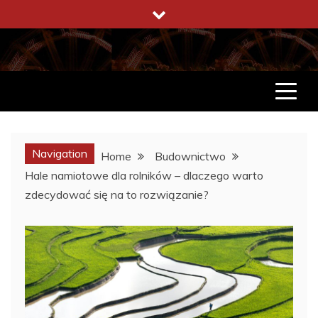
Skip
to
content
ENCYKLOPEDIA ŻYCIA
CO WARTO W ŻYCIU WIEDZIEĆ
Navigation
Home
Budownictwo
Hale namiotowe dla rolników – dlaczego warto
zdecydować się na to rozwiązanie?