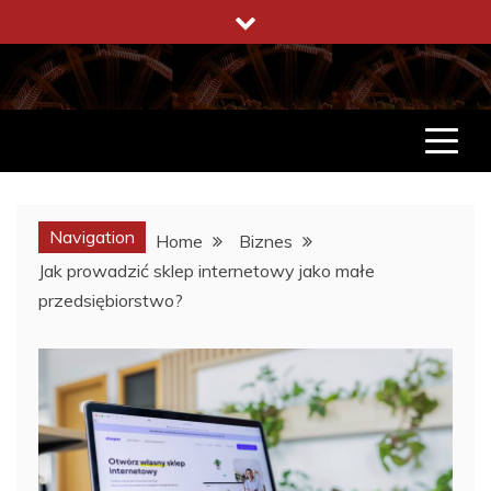
Skip
to
content
ENCYKLOPEDIA ŻYCIA
CO WARTO W ŻYCIU WIEDZIEĆ
Navigation
Home
Biznes
Jak prowadzić sklep internetowy jako małe
przedsiębiorstwo?