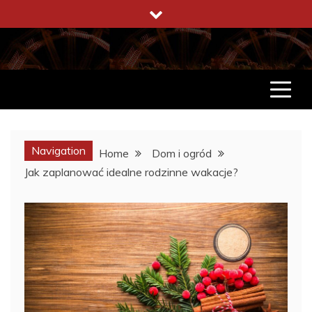
Skip
to
content
ENCYKLOPEDIA ŻYCIA
CO WARTO W ŻYCIU WIEDZIEĆ
Navigation
Home
Dom i ogród
Jak zaplanować idealne rodzinne wakacje?