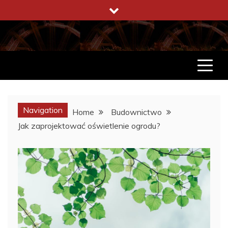
Skip
to
content
ENCYKLOPEDIA ŻYCIA
CO WARTO W ŻYCIU WIEDZIEĆ
Navigation
Home
Budownictwo
Jak zaprojektować oświetlenie ogrodu?