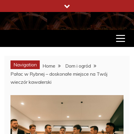
Skip
to
content
ENCYKLOPEDIA ŻYCIA
CO WARTO W ŻYCIU WIEDZIEĆ
Navigation
Home
Dom i ogród
Pałac w Rybnej – doskonałe miejsce na Twój
wieczór kawalerski