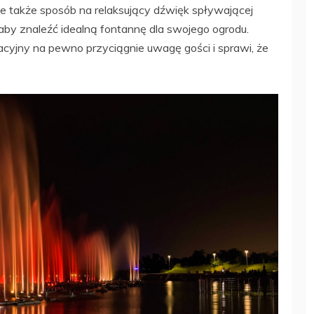
le także sposób na relaksujący dźwięk spływającej
aby znaleźć idealną fontannę dla swojego ogrodu.
acyjny na pewno przyciągnie uwagę gości i sprawi, że