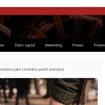
CIA
Ć
wo
Dom i ogród
Marketing
Prawo
Przem
ntanny jako centralny punkt aranżacji