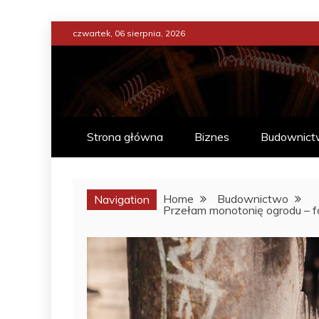
Skip
czwartek, 06 sierpnia, 2026
to
content
ENCYKLOPEDIA ŻY
CO WARTO W ŻYCIU WIEDZIE
Strona główna
Biznes
Budownict
Home
Budownictwo
Navigation
Przełam monotonię ogrodu – fo