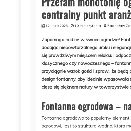
Przełam monotonię og
centralny punkt aranż
12 lipca 2023
10 min czytania
Radosław Za
Zapomnij o nudzie w swoim ogrodzie! Font
dodając niepowtarzalnego uroku i elegancji
się prawdziwym miejscem relaksu i odpocz
klasycznego czy nowoczesnego – fontan
przyciągnie wzrok gości i sprawi, że będ
design fontanny, aby idealnie wpasowała 
ciesz się pięknem natury w towarzystwie 
Fontanna ogrodowa – na
Fontanna ogrodowa to popularny element de
ogrodowi. Jest to struktura wodna, która m