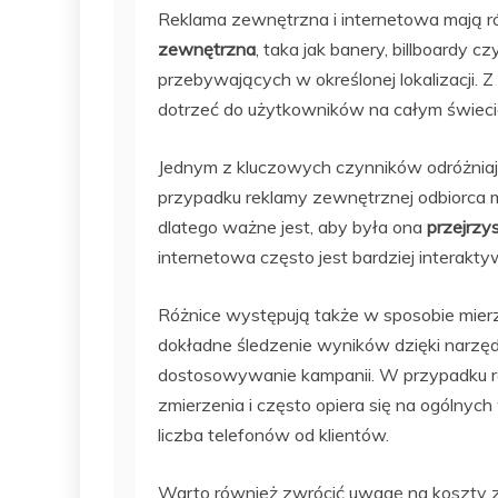
Reklama zewnętrzna i internetowa mają ró
zewnętrzna
, taka jak banery, billboardy c
przebywających w określonej lokalizacji. Z
dotrzeć do użytkowników na całym świeci
Jednym z kluczowych czynników odróżniają
przypadku reklamy zewnętrznej odbiorca m
dlatego ważne jest, aby była ona
przejrzy
internetowa często jest bardziej interak
Różnice występują także w sposobie mier
dokładne śledzenie wyników dzięki narzęd
dostosowywanie kampanii. W przypadku re
zmierzenia i często opiera się na ogólnych
liczba telefonów od klientów.
Warto również zwrócić uwagę na koszty 