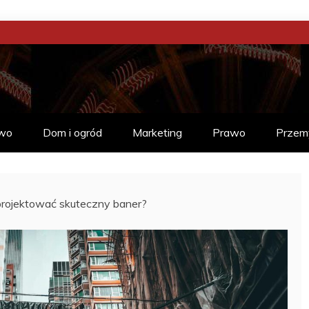
CIA
Ć
wo
Dom i ogród
Marketing
Prawo
Przem
projektować skuteczny baner?