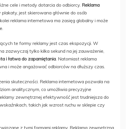
żne cele i metody dotarcia do odbiorcy.
Reklama
zy plakaty, jest skierowana głównie do osób
 kolei reklama internetowa ma zasięg globalny i może
e.
cych te formy reklamy jest czas ekspozycji. W
a zazwyczaj tylko kilka sekund na jej zauważenie,
sta i łatwa do zapamiętania
. Natomiast reklama
tywna i może angażować odbiorców na dłuższy czas.
zenia skuteczności. Reklama internetowa pozwala na
ziom analitycznym, co umożliwia precyzyjne
klamy zewnętrznej efektywność jest trudniejsza do
 wskaźnikach, takich jak wzrost ruchu w sklepie czy
związane z tymi formami reklamy. Reklama zewnętrzna