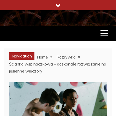
Skip
to
content
ENCYKLOPEDIA ŻYCIA
CO WARTO W ŻYCIU WIEDZIEĆ
Navigation
Home
Rozrywka
Ścianka wspinaczkowa – doskonałe rozwiązanie na
jesienne wieczory