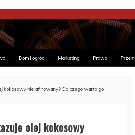
CIA
Ć
wo
Dom i ogród
Marketing
Prawo
Przem
lej kokosowy nierafinowany? Do czego warto go
kazuje olej kokosowy