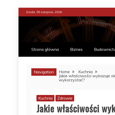
Skip
środa, 05 sierpnia, 2026
to
content
ENCYKLOPEDIA ŻY
CO WARTO W ŻYCIU WIEDZIE
Strona główna
Biznes
Budownict
Home
Kuchnia
Navigation
Jakie właściwości wykazuje o
wykorzystać?
Kuchnia
Zdrowie
Jakie właściwości wy