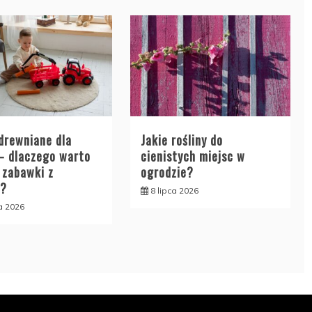
 drewniane dla
Jakie rośliny do
 – dlaczego warto
cienistych miejsc w
 zabawki z
ogrodzie?
a?
8 lipca 2026
ca 2026