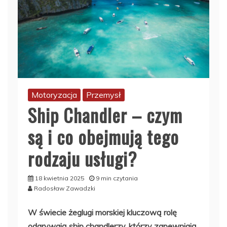
Motoryzacja
Przemysł
Ship Chandler – czym
są i co obejmują tego
rodzaju usługi?
18 kwietnia 2025
9 min czytania
Radosław Zawadzki
W świecie żeglugi morskiej kluczową rolę
odgrywają ship chandlerzy, którzy zapewniają