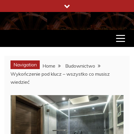
Skip
to
content
ENCYKLOPEDIA ŻYCIA
CO WARTO W ŻYCIU WIEDZIEĆ
Navigation
Home
Budownictwo
Wykończenie pod klucz – wszystko co musisz
wiedzieć